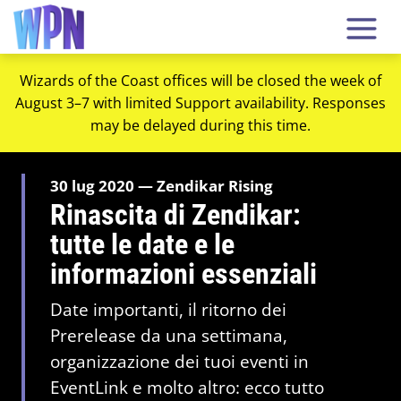
Wizards of the Coast offices will be closed the week of
August 3–7 with limited Support availability. Responses
may be delayed during this time.
30 lug 2020 — Zendikar Rising
Rinascita di Zendikar:
tutte le date e le
informazioni essenziali
Date importanti, il ritorno dei
Prerelease da una settimana,
organizzazione dei tuoi eventi in
EventLink e molto altro: ecco tutto