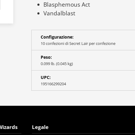
Blasphemous Act
Vandalblast
Configurazione:
10 confezioni di Secret Lair per confezione
Peso:
0.099 lb. (0.045 kg)
UPC:
195166299204
Wizards
Legale