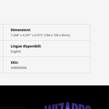
Dimensioni:
7.244" x 4.291" x 0.315" (184 x 109 x 8mm)
Lingue disponibili:
English
SKU:
D49030000