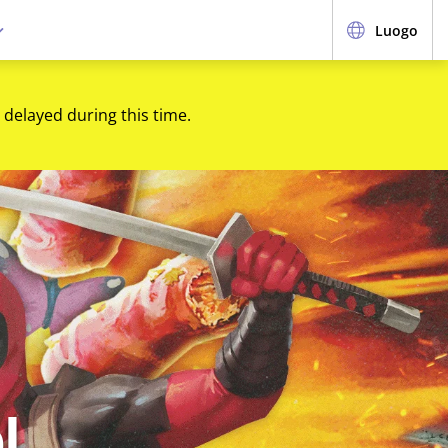
Luogo
 delayed during this time.
l