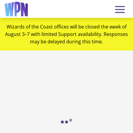
Wizards of the Coast offices will be closed the week of
August 3–7 with limited Support availability. Responses
may be delayed during this time.
Loading...