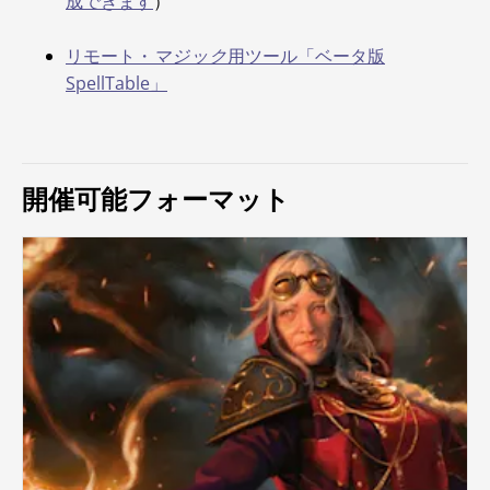
成できます
）
リモート・
マジック
用ツール「ベータ版
SpellTable」
開催可能フォーマット