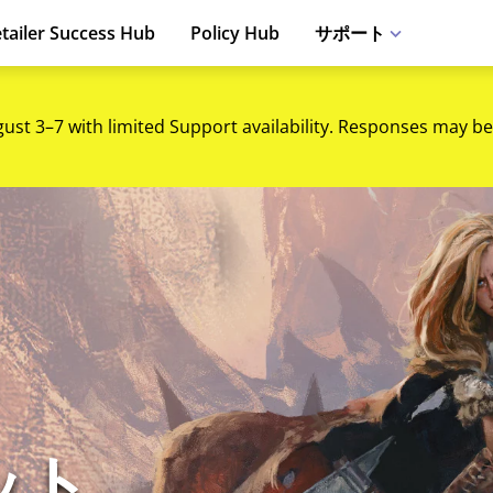
tailer Success Hub
Policy Hub
サポート
gust 3–7 with limited Support availability. Responses may be
ット