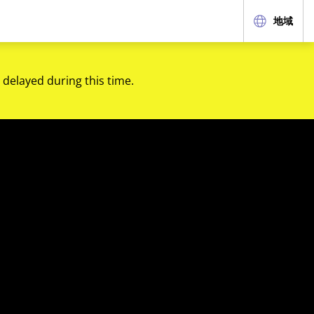
地域
 delayed during this time.