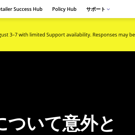
tailer Success Hub
Policy Hub
サポート
gust 3–7 with limited Support availability. Responses may be
について意外と