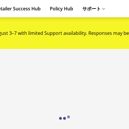
tailer Success Hub
Policy Hub
サポート
gust 3–7 with limited Support availability. Responses may be
Loading...