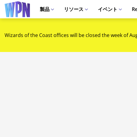
製品
リソース
イベント
Re
Wizards of the Coast offices will be closed the week of Au