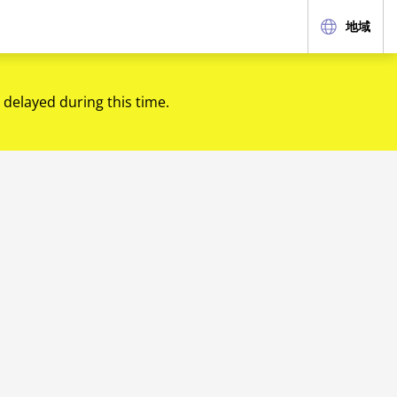
地域
 delayed during this time.