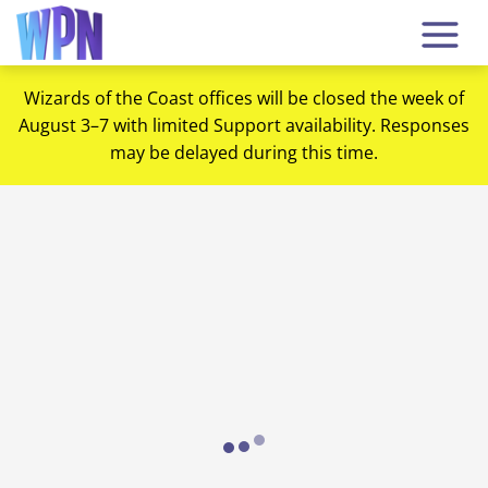
Wizards of the Coast offices will be closed the week of
August 3–7 with limited Support availability. Responses
may be delayed during this time.
Loading...