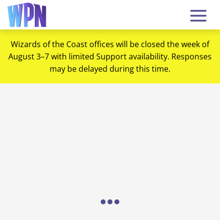
Wizards of the Coast offices will be closed the week of
August 3–7 with limited Support availability. Responses
may be delayed during this time.
Loading...