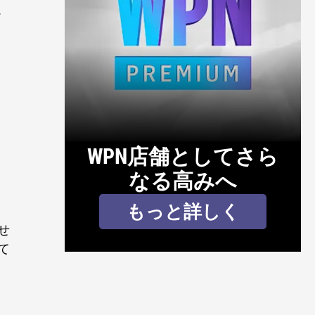
ム
１
WPN店舗としてさら
なる高みへ
もっと詳しく
せ
て