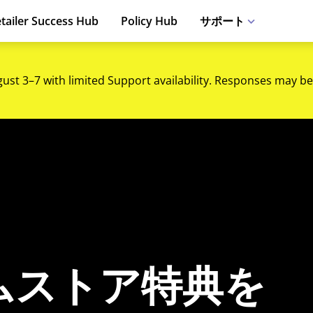
tailer Success Hub
Policy Hub
サポート
gust 3–7 with limited Support availability. Responses may be
ムストア特典を