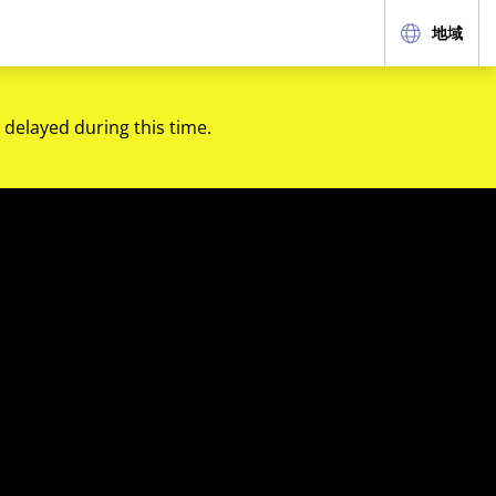
地域
 delayed during this time.