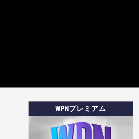
WPNプレミアム
取
ら