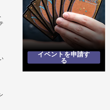
ト
テ
イベントを申請す
い
る
ン