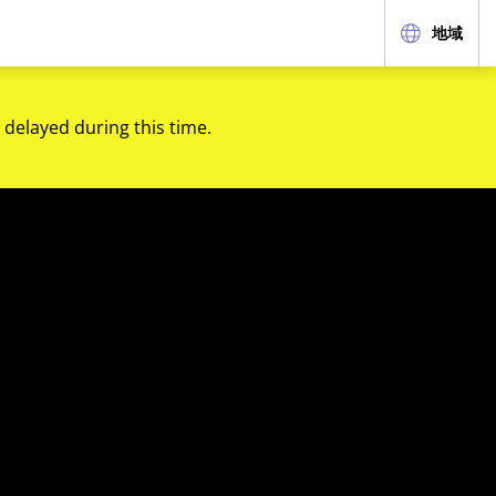
地域
 delayed during this time.