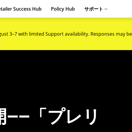
tailer Success Hub
Policy Hub
サポート
gust 3–7 with limited Support availability. Responses may be
開――「プレリ