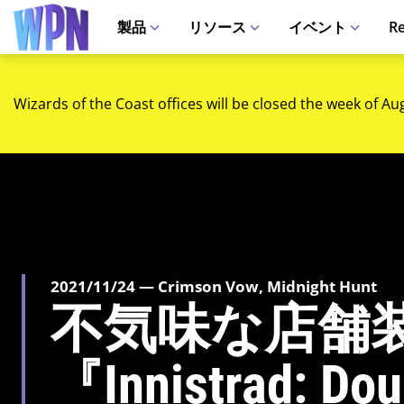
製品
リソース
イベント
Re
Wizards of the Coast offices will be closed the week of Au
2021/11/24 — Crimson Vow, Midnight Hunt
不気味な店舗
『Innistrad: Do