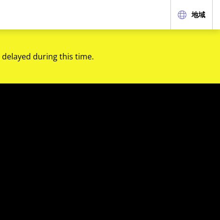
地域
 delayed during this time.