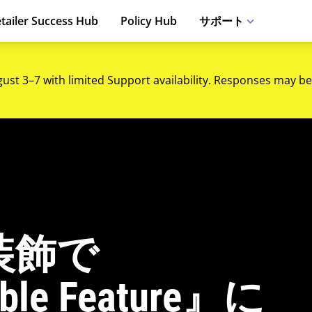
tailer Success Hub
Policy Hub
サポート
gust 3–7 with limited Support availability. Responses may be
装飾で
uble Feature』に