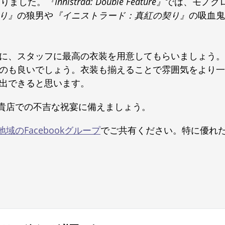
ありました。
『Innistrad: Double Feature』
では、モノク
り』
の狼男や
『イニストラード：真紅の契り』
の吸血鬼
に、スタッフに最高の衣装を用意してもらいましょう。
のも良いでしょう。衣装も揃えることで雰囲気をより一
出できると思います。
貴店での不吉な祝宴に備えましょう。
地域のFacebookグループ
でご共有ください。特に優れ