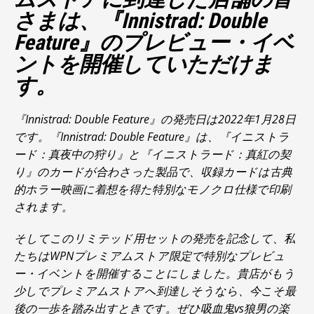
さまは、
『Innistrad: Double
Feature』
のプレビュー・イベ
ントを開催していただけま
す。
『Innistrad: Double Feature』
の発売日は2022年1月28日
です。
『Innistrad: Double Feature』
は、
『イニストラ
ード：真夜中の狩り』
と
『イニストラード：真紅の契
り』
のカードが合わさった製品で、収録カードは古典
的ホラー映画に着想を得た特別なモノクロ仕様で印刷
されます。
そしてこのリミテッド用セットの発売を記念して、私
たちはWPNプレミアムストア限定で特別なプレビュ
ー・イベントを開催することにしました。貴店がもう
少しでプレミアムストアへ到達しそうなら、今こそ最
後の一歩を踏み出すときです。ぜひ吸血鬼vs狼男の楽