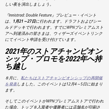
しい夜を演出しましょう。
『Innistrad: Double Feature』
プレビュー・イベント
は、
1月21～27日
に行われます。ドラフトおよびシー
ルドデッキで行われます。すでにWPNプレミアムスト
アへ到達済みの皆さまは、ウィザーズイベントリンク
にてイベント申請を受け付けています。
2021年のストアチャンピオン
シップ・プロモを2022年へ持
ち越し
８月に、
私たちはストアチャンピオンシップの再開催
を発表
しました。このイベントは12月4～5日に始まり
ます。
そしてこのイベントがWPNプレミアムストアで行われ
た場合、トップ８入賞者や優勝者には店舗名が印刷さ