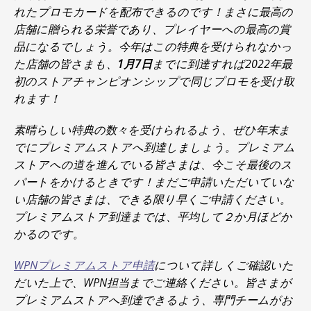
れたプロモカードを配布できるのです！まさに最高の
店舗に贈られる栄誉であり、プレイヤーへの最高の賞
品になるでしょう。今年はこの特典を受けられなかっ
た店舗の皆さまも、
1月7日
までに到達すれば2022年最
初のストアチャンピオンシップで同じプロモを受け取
れます！
素晴らしい特典の数々を受けられるよう、ぜひ年末ま
でにプレミアムストアへ到達しましょう。プレミアム
ストアへの道を進んでいる皆さまは、今こそ最後のス
パートをかけるときです！まだご申請いただいていな
い店舗の皆さまは、できる限り早くご申請ください。
プレミアムストア到達までは、平均して２か月ほどか
かるのです。
WPNプレミアムストア申請
について詳しくご確認いた
だいた上で、WPN担当までご連絡ください。皆さまが
プレミアムストアへ到達できるよう、専門チームがお