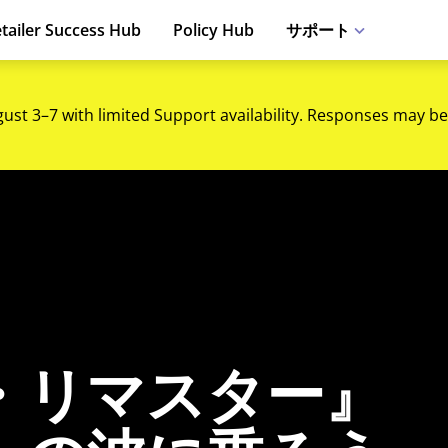
tailer Success Hub
Policy Hub
サポート
gust 3–7 with limited Support availability. Responses may be
・リマスター』