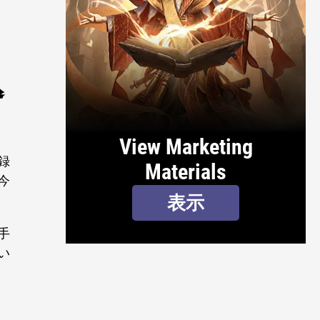
込
View Marketing
録
Materials
今
表示
手
い