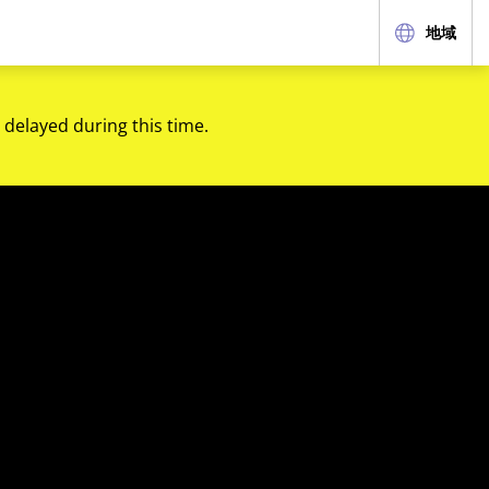
地域
 delayed during this time.