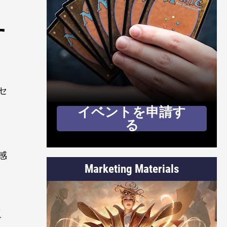
す
セ
イベントを申請す
る
感
Marketing Materials
に
ド