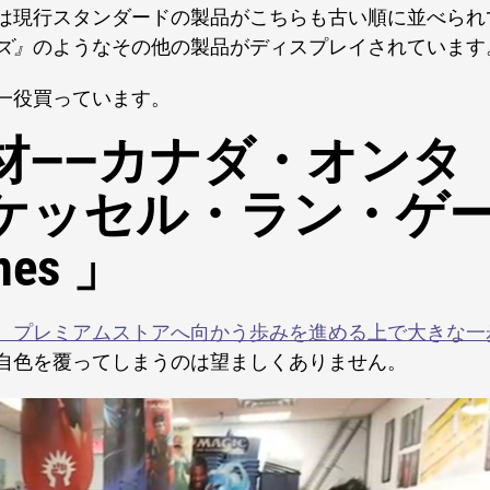
は現行スタンダードの製品がこちらも古い順に並べられ
ズ』
のようなその他の製品がディスプレイされています
一役買っています。
材――カナダ・オンタ
ケッセル・ラン・ゲ
mes 」
、プレミアムストアへ向かう歩みを進める上で大きな一
自色を覆ってしまうのは望ましくありません。