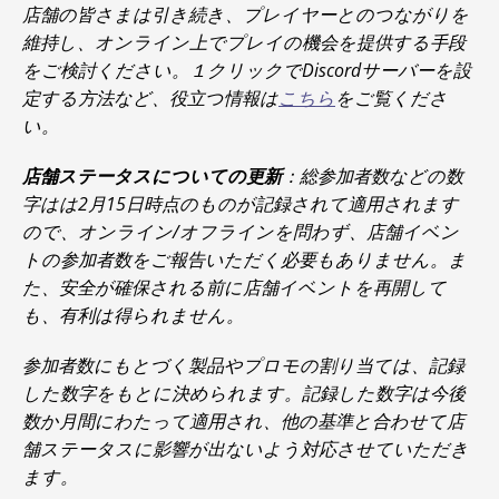
店舗の皆さまは引き続き、プレイヤーとのつながりを
維持し、オンライン上でプレイの機会を提供する手段
をご検討ください。１クリックでDiscordサーバーを設
定する方法など、役立つ情報は
こちら
をご覧くださ
い。
店舗ステータスについての更新
：総参加者数などの数
字はは2月15日時点のものが記録されて適用されます
ので、オンライン/オフラインを問わず、店舗イベン
トの参加者数をご報告いただく必要もありません。ま
た、安全が確保される前に店舗イベントを再開して
も、有利は得られません。
参加者数にもとづく製品やプロモの割り当ては、記録
した数字をもとに決められます。記録した数字は今後
数か月間にわたって適用され、他の基準と合わせて店
舗ステータスに影響が出ないよう対応させていただき
ます。