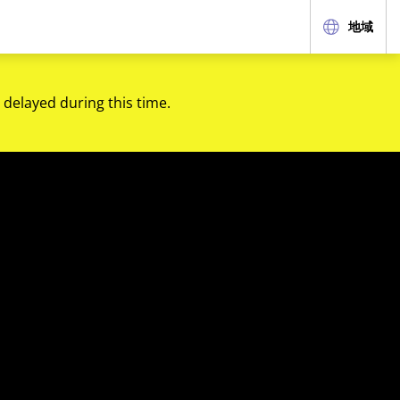
地域
 delayed during this time.