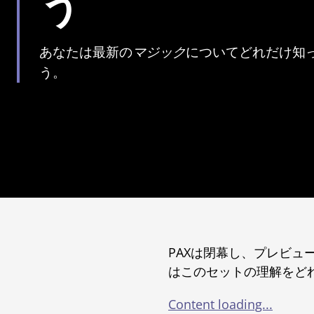
う
あなたは最新の
マジック
についてどれだけ知
う。
PAXは閉幕し、プレビ
はこのセットの理解をど
Content loading...