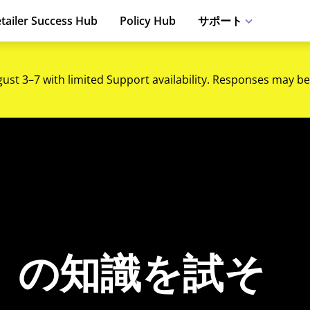
tailer Success Hub
Policy Hub
サポート
gust 3–7 with limited Support availability. Responses may be
』の知識を試そ