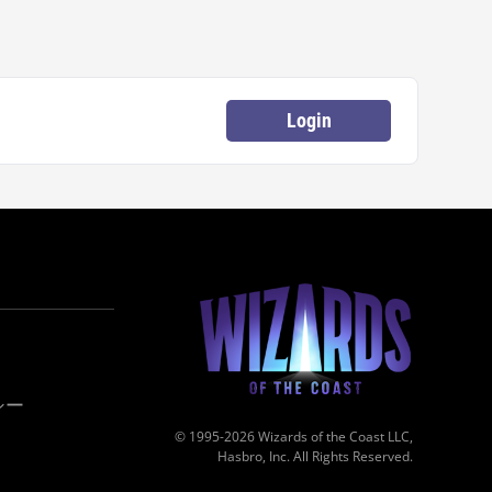
Login
シー
© 1995-2026 Wizards of the Coast LLC,
Hasbro, Inc. All Rights Reserved.