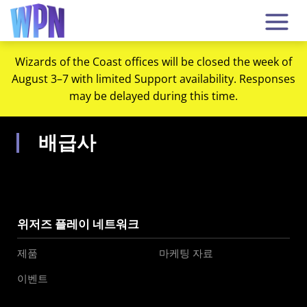
Wizards of the Coast offices will be closed the week of
August 3–7 with limited Support availability. Responses
may be delayed during this time.
배급사
위저즈 플레이 네트워크
제품
마케팅 자료
이벤트