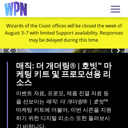
Wizards of the Coast offices will be closed the week of
August 3–7 with limited Support availability. Responses
may be delayed during this time.
매직: 더 개더링® | 호빗™ 마
케팅 키트 및 프로모션용 리
소스
이벤트 자료, 프로모, 제품 진열 자료 등
을 선보이는
매직: 더 개더링
® |
호빗
™
마케팅 키트에 더불어, 이번 시즌을 지원
하기 위한 디지털 리소스 또한 둘러보시
기 바랍니다.