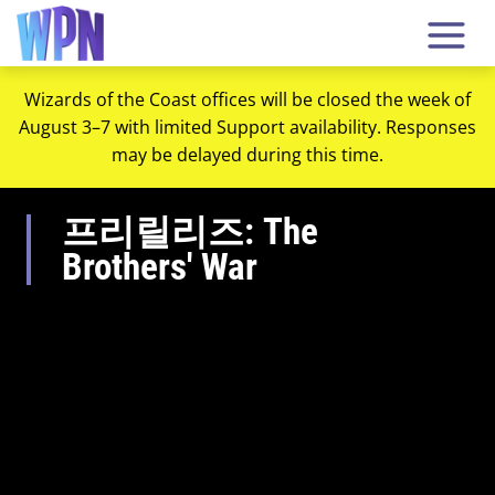
Wizards of the Coast offices will be closed the week of
August 3–7 with limited Support availability. Responses
may be delayed during this time.
프리릴리즈: The
Brothers' War