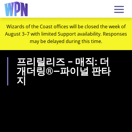
Wizards of the Coast offices will be closed the week of
August 3–7 with limited Support availability. Responses
may be delayed during this time.
프리릴리즈 – 매직: 더
개더링®—파이널 판타
지