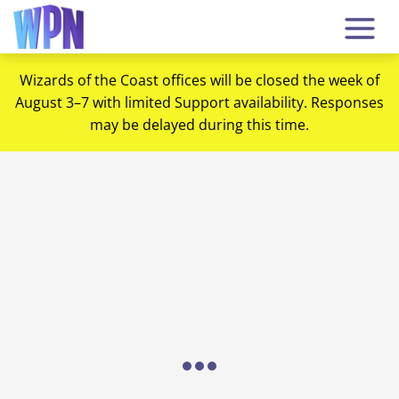
Wizards of the Coast offices will be closed the week of
August 3–7 with limited Support availability. Responses
may be delayed during this time.
Loading...