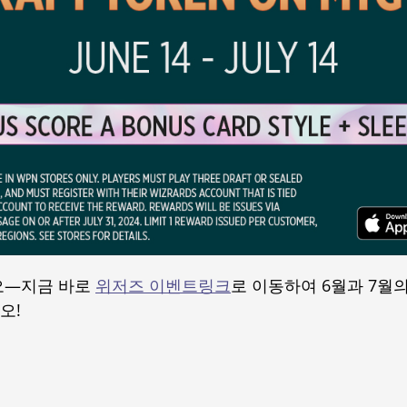
오—지금 바로
위저즈 이벤트링크
로 이동하여 6월과 7월
오!