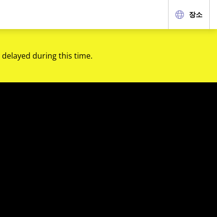
장소
 delayed during this time.