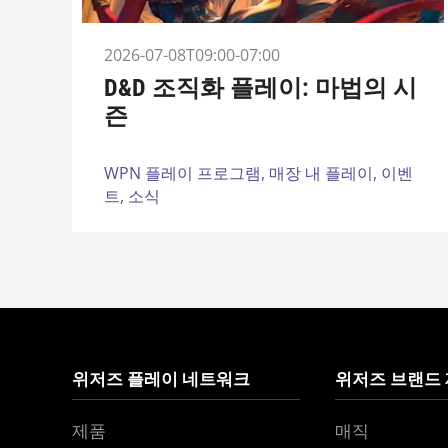
2026-07-08T09:00-07:00
D&D 조직화 플레이: 마법의 시
즌
WPN 플레이 프로그램,
매장 내 플레이,
이벤
트,
소식
위저즈 플레이 네트워크
위저즈 브랜드
제품
매직