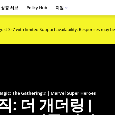
 성공 허브
Policy Hub
지원
gust 3–7 with limited Support availability. Responses may be
c: The Gathering® | Marvel Super Heroes
: 더 개더링 |