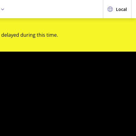
e
Local
 delayed during this time.