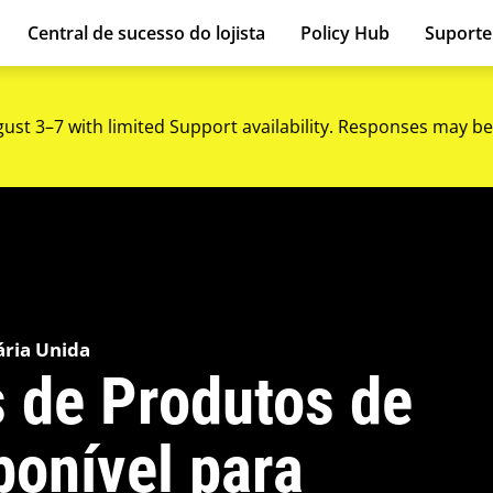
Central de sucesso do lojista
Policy Hub
Suport
gust 3–7 with limited Support availability. Responses may be
ária Unida
s de Produtos de
ponível para