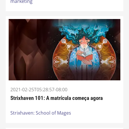
marketing
2021-02-25T05:28:57-08:00
Strixhaven 101: A matrícula começa agora
Strixhaven: School of Mages