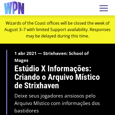
Wizards of the Coast offices will be closed the week of
August 3–7 with limited Support availability. Responses
may be delayed during this time.
1 abr 2021 — Strixhaven: School of
Mages
Estúdio X Informações:
Criando o Arquivo Místico
de Strixhaven
Deixe seus jogadores ansiosos pelo
Arquivo Místico com informações dos
bastidores