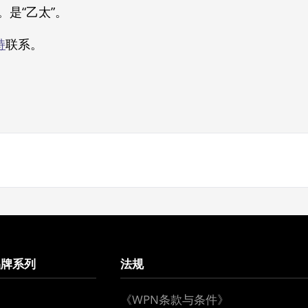
。是“乙太”。
持
联系。
品牌系列
法规
《WPN条款与条件》