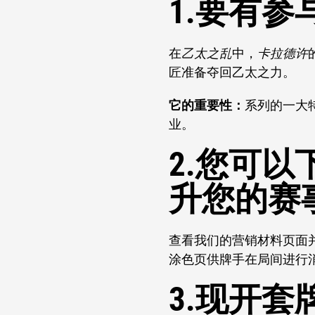
1.要有
在
乙太之乱
中，
卡拉德许
匠准备夺回乙太之力。
它的重要性：
系列的一大
业。
2.您可
升您的赛
查看我们的营销材料页面并
涂色页供牌手在局间进行
3.现开套