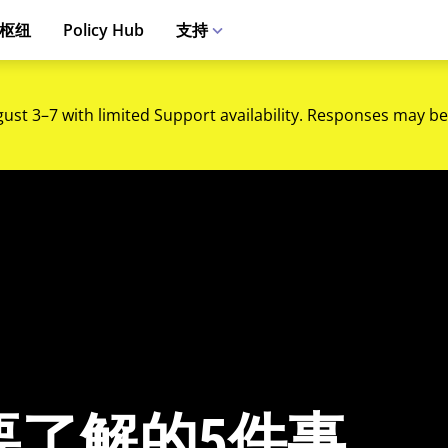
枢纽
Policy Hub
支持
gust 3–7 with limited Support availability. Responses may be
要了解的5件事