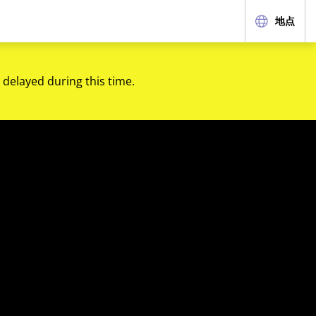
地点
 delayed during this time.