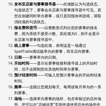
发布至店家与赛事搜寻器
——此项默认为勾选状态。
勾选状态下，赛事会在店家与赛事搜寻器中可见。若
您在创建同时举办赛事，或只是回报休闲游戏，请取
消此项的勾选状态。
报名费和货币
——以整数形式列出您的赛事的报名
费，因为系统不接受小数。若此项为0，则不会显示
在店家与赛事搜寻器中。
线上赛事
——勾选此项，表明这是一场通过
SpellTable测试版举办的赛事，而非店内赛事。
日期
——赛事举办的日期。
开始时间
——显示在赛事链接和搜寻器上的开始时
间，但不会限制您在其他时间举办赛事。
预计结束时间
——可输入您预计赛事会的开始和结束
时间。
频率
——这能让您规划每天、每周或每月举办的一系
列赛事。
场地
——选择举办赛事的场所，包含审核过的店外场
所。您可以在“店铺设置”页面申请使用店外的场所作