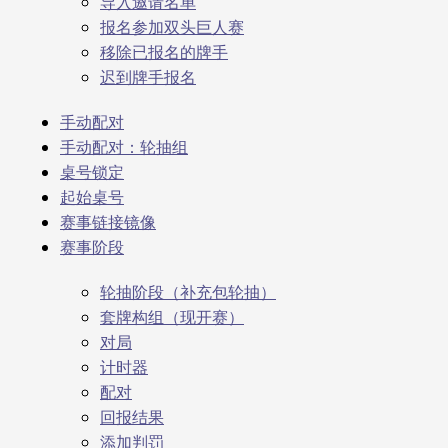
导入邀请名单
报名参加双头巨人赛
移除已报名的牌手
迟到牌手报名
手动配对
手动配对：轮抽组
桌号锁定
起始桌号
赛事链接镜像
赛事阶段
轮抽阶段（补充包轮抽）
套牌构组（现开赛）
对局
计时器
配对
回报结果
添加判罚