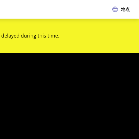
地点
 delayed during this time.