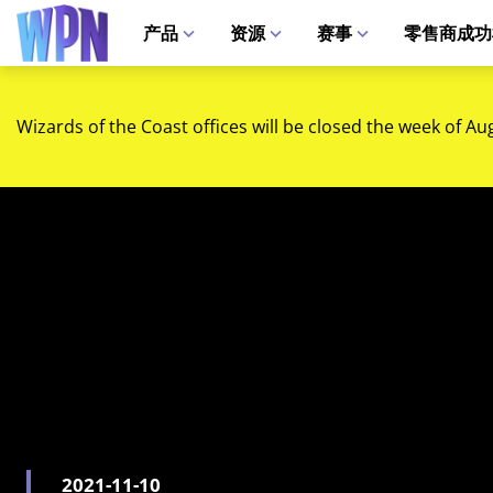
产品
资源
赛事
零售商成功
Wizards of the Coast offices will be closed the week of Au
2021-11-10