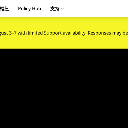
枢纽
Policy Hub
支持
gust 3–7 with limited Support availability. Responses may be