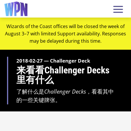
Wizards of the Coast offices will be closed the week of
August 3–7 with limited Support availability. Responses
may be delayed during this time.
2018-02-27 — Challenger Deck
来看看Challenger Decks
里有什么
了解什么是
Challenger Decks
，看看其中
的一些关键牌张。