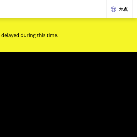
地点
 delayed during this time.