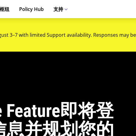
枢纽
Policy Hub
支持
gust 3–7 with limited Support availability. Responses may be
 Feature即将登
信息并规划您的