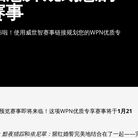
赛事
啦！使用威世智赛事链接规划您的WPN优质专
ure预览赛事即将来临！这项WPN优质专享赛事将于
1月21
尼翠：黯夜猎踪
和
依尼翠：
腥红婚誓完美地结合在了一起——