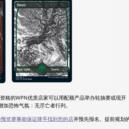
有资格的WPN优质店家可以用配额产品举办轮抽赛或现开
增加恐怖气氛：无尽亡者行列。
ure预览赛事能保证牌手
找到您的店
并预先报名。提前规划