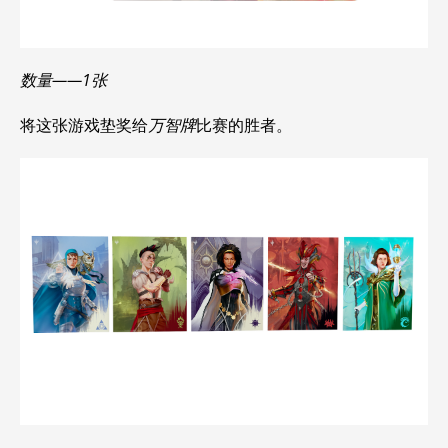
数量——1张
将这张游戏垫奖给
万智牌
比赛的胜者。