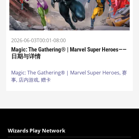
2026-06-03T00:01-08:00
Magic: The Gathering® | Marvel Super Heroes——
日期与详情
Magic: The Gathering® | Marvel Super Heroes,
赛
事,
店内游戏,
赠卡
Wizards Play Network