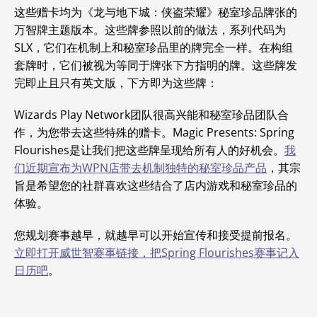
这些赠卡均为
《龙与地下城：侠盗荣耀》秘室珍品牌张的
万智牌主题版本。
这些牌参照以前的做法，系列代码为
SLX，它们在机制上和秘室珍品里的牌完全一样。在构组
套牌时，它们被视为等同于牌张下方指明的牌。这些牌发
完即止且只有英文版，下方即为这些牌：
Wizards Play Network团队很高兴能和秘室珍品团队合
作，为您带去这些特殊的赠卡。
Magic Presents: Spring
Flourishes是让我们把这些牌呈现给所有人的好机会。
我
们近期宣布为WPN店带去机制独特的秘室珍品产品
，其宗
旨是希望您的社群喜欢这些结合了店内游戏和秘室珍品的
体验。
您规划赛事越早，就越早可以开始宣传和接受提前报名。
立即打开威世智赛事链接，把Spring Flourishes赛事记入
日历吧
。