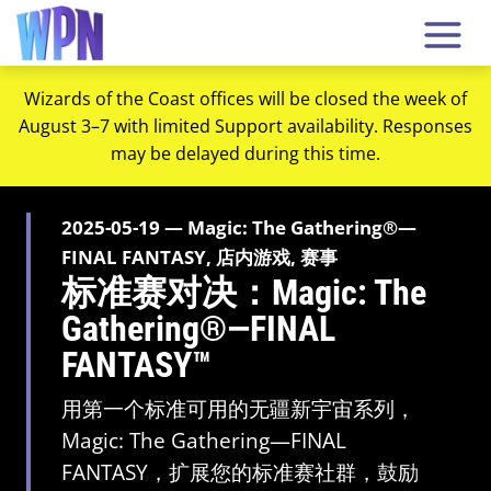
Wizards of the Coast offices will be closed the week of
August 3–7 with limited Support availability. Responses
may be delayed during this time.
2025-05-19 — Magic: The Gathering®—
FINAL FANTASY, 店内游戏, 赛事
标准赛对决：Magic: The
Gathering®—FINAL
FANTASY™
用第一个标准可用的无疆新宇宙系列，
Magic: The Gathering—FINAL
FANTASY，扩展您的标准赛社群，鼓励