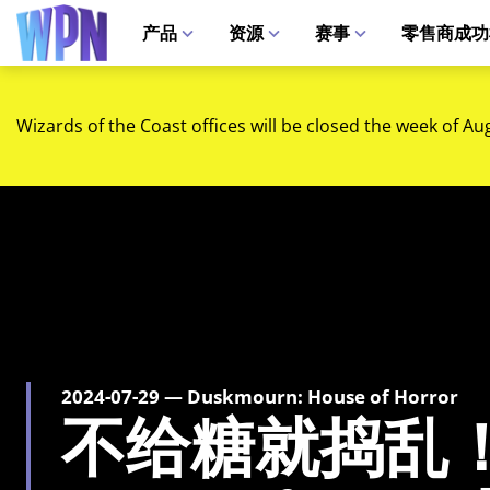
产品
资源
赛事
零售商成功
Wizards of the Coast offices will be closed the week of Au
2024-07-29 — Duskmourn: House of Horror
不给糖就捣乱！Du