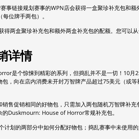
智赛事链接规划赛事的WPN店会获得一盒聚珍补充包和额
（每位牌手两包）。
能获得两盒聚珍补充包和额外两盒补充包的配额。您可以
销详情
se of Horror是个惊悚到精彩的系列，但捣乱并不是一切！1
物包，向在店内消费未开封万智牌产品超过75美元（或等
和销售促销相同的好物包，只需加入两包随机万智牌补充
skmourn: House of Horror常规补充包。
这个计划的两部分中如何分配好物包；捣乱赛事中未使用