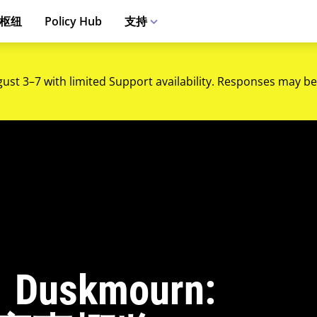
枢纽
Policy Hub
支持
gust 3–7 with limited Support availability. Responses may be
skmourn: