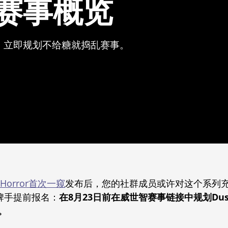
ror赛事概览
，立即规划不给糖就捣乱赛事。
of Horror首次一窥
发布后，您的社群成员或许对这个系列
牌手提前报名：
在8月23日前在威世智赛事链接中规划Duskmo
。