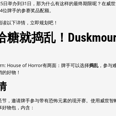
25日举办到31日，那为什么有这样的最终期限呢？在威
4位牌手的参赛奖品配额。
阅读以下详情，立即规划吧！
就捣乱！Duskmourn:
？
urn: House of Horror有两面：牌手可以选择
捣乱
，参与
销的好物！
情
圣节，邀请牌手参与带有恐怖元素的现开赛。使用威世智
事好物包，内含：