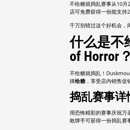
不给糖就捣乱赛事从10月
店可免费获得一份能支持2
千万别错过这个好机会，
什么是不给糖
of Horror
不给糖就捣乱！
Duskmo
择
给糖
，享受店内销售促
捣乱赛事详
用恐怖精彩的赛事庆祝万
敢牌手可获得一份捣乱赛