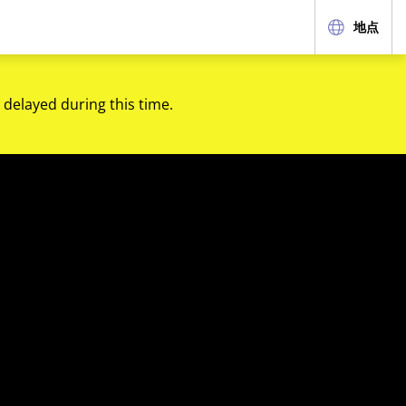
地点
 delayed during this time.