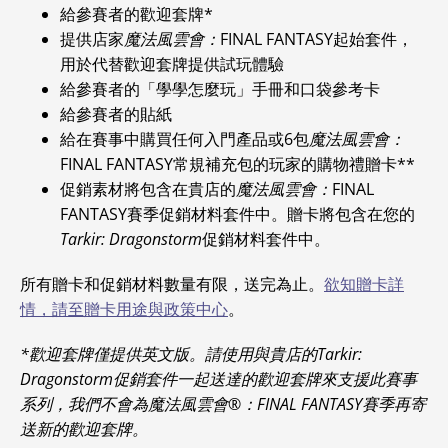
給參賽者的歡迎套牌*
提供店家
魔法風雲會：
FINAL FANTASY起始套件，
用於代替歡迎套牌提供試玩體驗
給參賽者的「學學怎麼玩」手冊和口袋參考卡
給參賽者的貼紙
給在賽事中購買任何入門產品或6包
魔法風雲會：
FINAL FANTASY常規補充包的玩家的購物禮贈卡**
促銷素材將包含在貴店的
魔法風雲會：
FINAL
FANTASY賽季促銷材料套件中。贈卡將包含在您的
Tarkir: Dragonstorm
促銷材料套件中。
所有贈卡和促銷材料數量有限，送完為止。
欲知贈卡詳
情，請至贈卡用途與政策中心
。
*歡迎套牌僅提供英文版。請使用與貴店的Tarkir:
Dragonstorm促銷套件一起送達的歡迎套牌來支援此賽事
系列，我們不會為魔法風雲會®：FINAL FANTASY賽季再寄
送新的歡迎套牌。