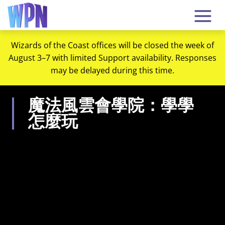
Wizards of the Coast offices will be closed the week of
August 3–7 with limited Support availability. Responses
may be delayed during this time.
魔法風雲會學院：學學
怎麼玩