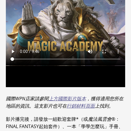
國際WPN店家請參閱
上方國際影片版本
，獲得適用您所在
地區的資訊。這支影片也可在
行銷材料頁面
上找到。
影片播完後，請發放一組歡迎套牌*（或
魔法風雲會
®：
FINAL FANTASY起始套件）、一本「學學怎麼玩」手冊、