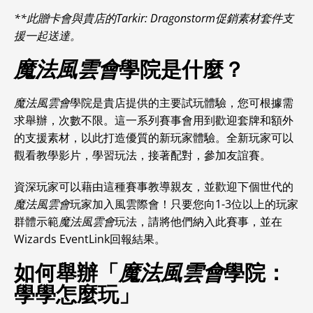
**此贈卡會與貴店的Tarkir: Dragonstorm促銷素材套件支
援一起送達。
魔法風雲會
學院是什麼？
魔法風雲會
學院是貴店提供的主要試玩體驗，您可根據需
求舉辦，次數不限。這一系列賽事會用到歡迎套牌和額外
的支援素材，以此打造優質的新玩家體驗。全新玩家可以
觀看教學影片，學習玩法，接著配對，參加友誼賽。
資深玩家可以藉由這種賽事教導親友，並歡迎下個世代的
魔法風雲會
玩家加入風雲際會！只要您向1-3位以上的玩家
群體示範
魔法風雲會
玩法，請將他們納入此賽事，並在
Wizards EventLink回報結果。
如何舉辦「
魔法風雲會
學院：
學學怎麼玩」