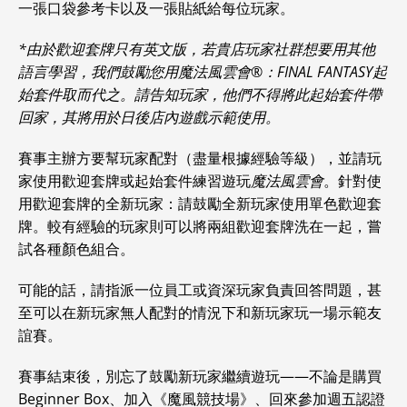
一張口袋參考卡以及一張貼紙給每位玩家。
*由於歡迎套牌只有英文版，若貴店玩家社群想要用其他
語言學習，我們鼓勵您用魔法風雲會®：FINAL FANTASY起
始套件取而代之。請告知玩家，他們不得將此起始套件帶
回家，其將用於日後店內遊戲示範使用。
賽事主辦方要幫玩家配對（盡量根據經驗等級），並請玩
家使用歡迎套牌或起始套件練習遊玩
魔法風雲會
。針對使
用歡迎套牌的全新玩家：請鼓勵全新玩家使用單色歡迎套
牌。較有經驗的玩家則可以將兩組歡迎套牌洗在一起，嘗
試各種顏色組合。
可能的話，請指派一位員工或資深玩家負責回答問題，甚
至可以在新玩家無人配對的情況下和新玩家玩一場示範友
誼賽。
賽事結束後，別忘了鼓勵新玩家繼續遊玩——不論是購買
Beginner Box、加入《魔風競技場》、回來參加週五認證