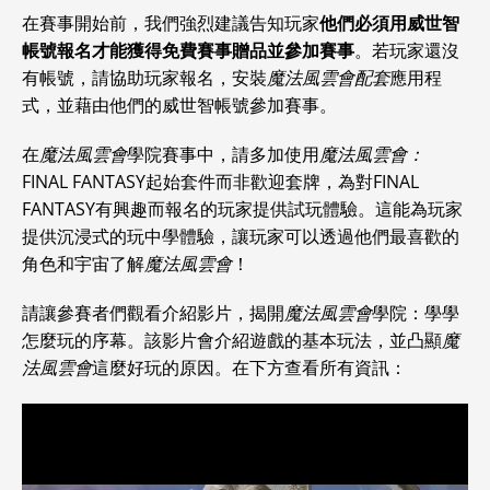
在賽事開始前，我們強烈建議告知玩家
他們必須用威世智
帳號報名才能獲得免費賽事贈品並參加賽事
。若玩家還沒
有帳號，請協助玩家報名，安裝
魔法風雲會配套
應用程
式，並藉由他們的威世智帳號參加賽事。
在
魔法風雲會
學院賽事中，請多加使用
魔法風雲會：
FINAL FANTASY起始套件而非歡迎套牌，為對FINAL
FANTASY有興趣而報名的玩家提供試玩體驗。這能為玩家
提供沉浸式的玩中學體驗，讓玩家可以透過他們最喜歡的
角色和宇宙了解
魔法風雲會
！
請讓參賽者們觀看介紹影片，揭開
魔法風雲會
學院：學學
怎麼玩的序幕。該影片會介紹遊戲的基本玩法，並凸顯
魔
法風雲會
這麼好玩的原因。在下方查看所有資訊：