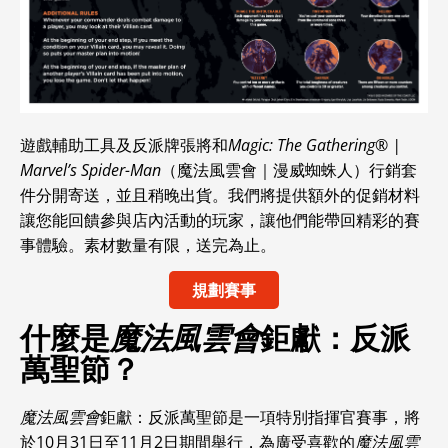
遊戲輔助工具及反派牌張將和
Magic: The Gathering® |
Marvel’s Spider-Man
（魔法風雲會｜漫威蜘蛛人）行銷套
件分開寄送，並且稍晚出貨。我們將提供額外的促銷材料
讓您能回饋參與店內活動的玩家，讓他們能帶回精彩的賽
事體驗。素材數量有限，送完為止。
規劃賽事
什麼是
魔法風雲會
鉅獻：反派
萬聖節？
魔法風雲會
鉅獻：反派萬聖節是一項特別指揮官賽事，將
於10月31日至11月2日期間舉行，為廣受喜歡的
魔法風雲