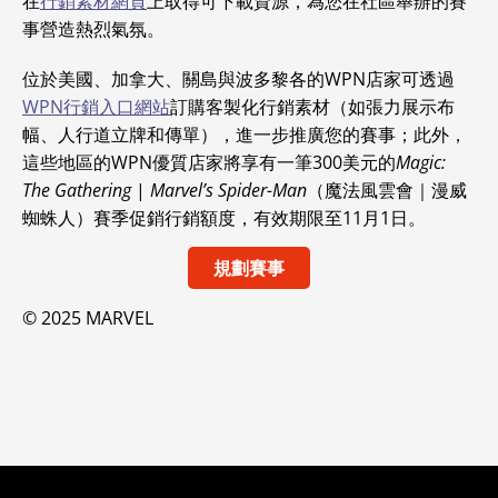
在
行銷素材網頁
上取得可下載資源，為您在社區舉辦的賽
事營造熱烈氣氛。
位於美國、加拿大、關島與波多黎各的WPN店家可透過
WPN行銷入口網站
訂購客製化行銷素材（如張力展示布
幅、人行道立牌和傳單），進一步推廣您的賽事；此外，
這些地區的WPN優質店家將享有一筆300美元的
Magic:
The Gathering
|
Marvel’s Spider-Man
（魔法風雲會｜漫威
蜘蛛人）賽季促銷行銷額度，有效期限至11月1日。
規劃賽事
© 2025 MARVEL