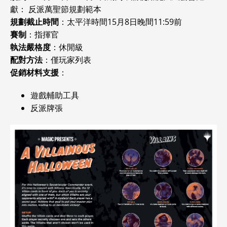
獻： 反派萬聖節規劃範本
規劃截止時間
：太平洋時間15月8日晚間11:59前
賽制
：指揮官
執法嚴格度
：休閒級
配對方法
：僅玩家列表
促銷材料支援
：
遊戲輔助工具
反派牌張