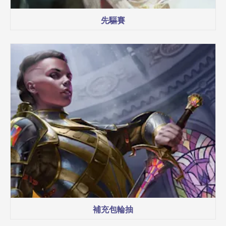
先驅賽
補充包輪抽