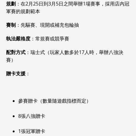
規劃
：在2月25日到3月5日之間舉辦1場賽事，採用店內冠
軍賽的規劃範本
賽制
：先驅賽、現開或補充包輪抽
執法嚴格度
：常規賽或競爭賽
配對方式
：瑞士式（玩家人數多於17人時，舉辦八強決
賽）
贈卡支援
：
參賽贈卡（數量隨遊戲指標而定）
8張八強贈卡
1張冠軍贈卡