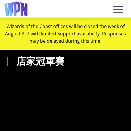
Wizards of the Coast offices will be closed the week of
August 3–7 with limited Support availability. Responses
may be delayed during this time.
店家冠軍賽