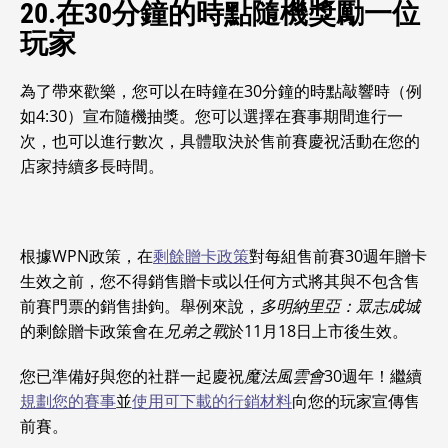
20.在30分鐘的時點隨機獎勵一位
玩家
為了帶來歡樂，您可以在時鐘在30分鐘的時點敲響時（例
如4:30）宣布隨機抽獎。您可以選擇在賽事期間進行一
次，也可以進行數次，具體取決於售前賽慶祝活動在您的
店家持續多長時間。
根據WPN政策，在
剩餘贈卡政策
對每組售前賽30週年贈卡
生效之前，您不得銷售贈卡或以任何方式將其與不包含售
前賽門票的銷售掛鉤。舉例來說，
多明納里亞：眾志成城
的剩餘贈卡政策會在
兄弟之戰
於11月18日上市後生效。
您已準備好與您的社群一起慶祝
魔法風雲會
30週年！繼續
規劃您的賽事
並
使用可下載的行銷材料
向您的玩家宣傳售
前賽。