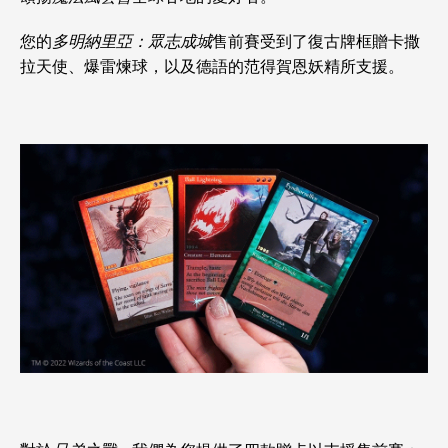
您的
多明納里亞：眾志成城
售前賽受到了復古牌框贈卡撒
拉天使、爆雷煉球，以及德語的范得賀恩妖精所支援。