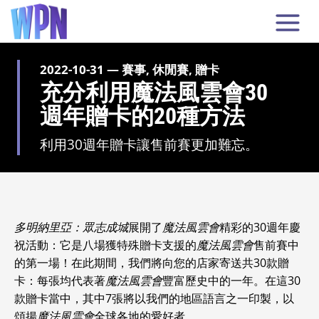
2022-10-31 — 賽事, 休閒賽, 贈卡
充分利用魔法風雲會30
週年贈卡的20種方法
利用30週年贈卡讓售前賽更加難忘。
多明納里亞：眾志成城
展開了
魔法風雲會
精彩的30週年慶
祝活動：它是八場獲特殊贈卡支援的
魔法風雲會
售前賽中
的第一場！在此期間，我們將向您的店家寄送共30款贈
卡：每張均代表著
魔法風雲會
豐富歷史中的一年。在這30
款贈卡當中，其中7張將以我們的地區語言之一印製，以
頌揚
魔法風雲會
全球各地的愛好者。