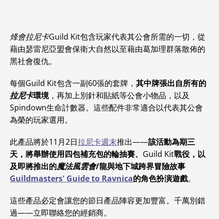
烽會拉尼卡
Guild Kit包含玩家代表其公會所需的一切，從
藉由瑟雷尼亞盟會保衛大自然以至藉由葛加理群落散佈的
黑社會復仇。
每個Guild Kit包含一副60張的套牌，
其中牌張出自所有的
拉尼卡
環境
，再加上別針和貼紙等公會小物品，以及
Spindown生命計數器。這些配件非常適合以代表其公會
為榮的玩家選用。
此產品將於11月2日
拉尼卡週末
推出——
該活動為期三
天，將舉辦使用四包補充包的輪抽賽、
Guild Kit
戰役，以
及即將推出的
魔法風雲會
/龍與地下城跨界冒險故事
Guildmasters' Guide to Ravnica
的角色扮演遊戲
。
這些產品必定會讓您的節日產品陣容更加豐富。千萬別錯
過——立即聯絡您的經銷商。