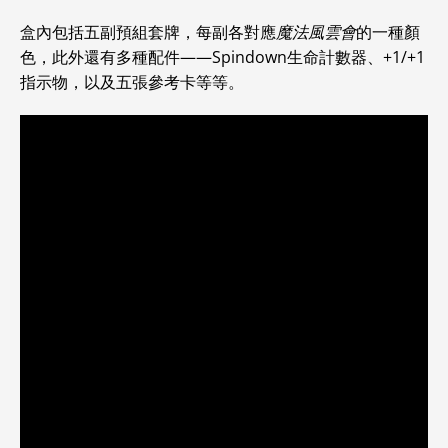
盒內包括五副預組套牌，每副各對應
魔法風雲會
的一種顏
色，此外還有多種配件——Spindown生命計數器、+1/+1
指示物，以及五張參考卡等等。