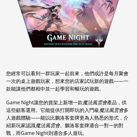
您經常可以看到一群玩家一起前來，他們或許是每月聚會
一次的桌上遊戲玩家，想來您的店家試玩新的遊戲——一
款能讓他們都相中並一起學習和暢玩的遊戲。
Game Night讓您的貨架上新增一款
魔法風雲會
產品，供
這些顧客選用。它能提供打開即玩的入門級
魔法風雲會
多
人遊戲體驗——能以比鵬洛客套牌更為人熟悉的形式，介
紹新玩家認識
魔法風雲會
。鵬洛客套牌適合一對一的對
戰，而Game Night則適合多人遊玩。