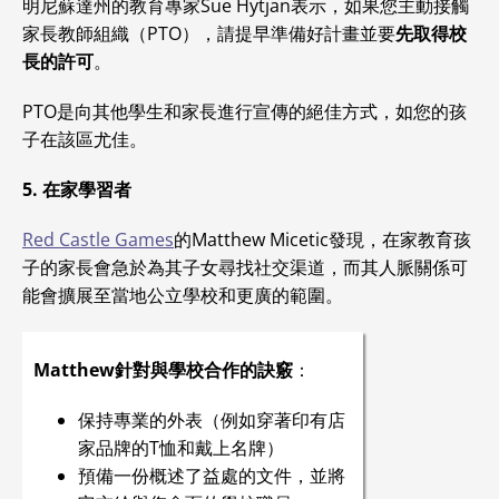
明尼蘇達州的教育專家Sue Hytjan表示，如果您主動接觸
家長教師組織（PTO），請提早準備好計畫並要
先取得校
長的許可
。
PTO是向其他學生和家長進行宣傳的絕佳方式，如您的孩
子在該區尤佳。
5. 在家學習者
Red Castle Games
的Matthew Micetic發現，在家教育孩
子的家長會急於為其子女尋找社交渠道，而其人脈關係可
能會擴展至當地公立學校和更廣的範圍。
Matthew針對與學校合作的訣竅
：
保持專業的外表（例如穿著印有店
家品牌的T恤和戴上名牌）
預備一份概述了益處的文件，並將