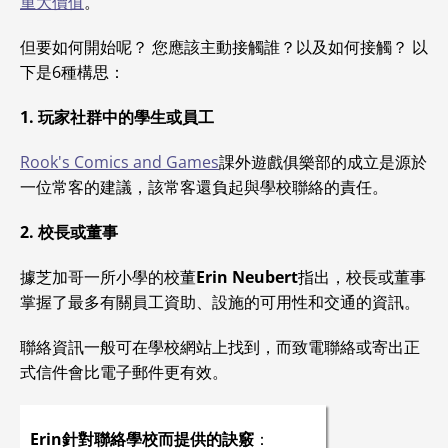
重大價值
。
但要如何開始呢？ 您應該主動接觸誰？以及如何接觸？ 以
下是6種構思：
1. 玩家社群中的學生或員工
Rook's Comics and Games
課外遊戲俱樂部的成立是源於
一位常客的建議，該常客還負起與學校聯絡的責任
。
2. 校長或董事
據芝加哥一所小學的校董
Erin Neubert
指出，校長或董事
掌握了最多有關員工資助、設施的可用性和交通的資訊。
聯絡資訊一般可在學校網站上找到，而致電聯絡或寄出正
式信件會比電子郵件更有效。
Erin針對聯絡學校而提供的訣竅
：