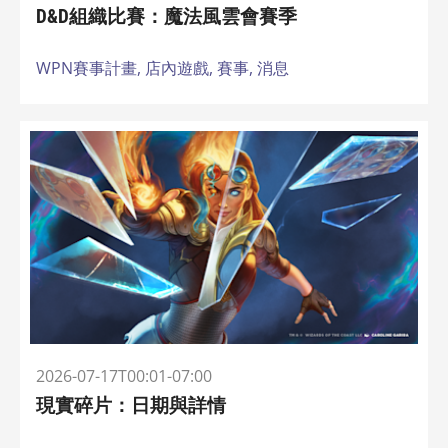
D&D組織比賽：魔法風雲會賽季
WPN賽事計畫,
店內遊戲,
賽事,
消息
2026-07-17T00:01-07:00
現實碎片：日期與詳情