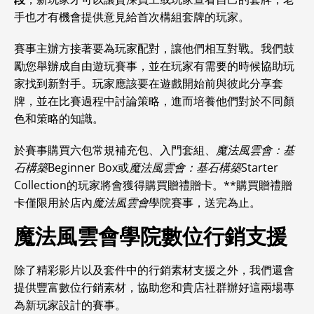
手也才有機會提供意見給首次構組套牌的玩家。
賽事主辦方接著要為玩家配對，讓他們相互對戰。我們鼓
勵您舉辦成自由遊玩賽事，並在玩家有需要的時候協助玩
家找到新對手。玩家應該要在遊戲開始前與彼此分享套
牌，並在比賽過程中討論策略，進而培養他們對於不同顏
色和策略的知識。
於賽事購買六包常規補充包、入門套組、
魔法風雲會：基
石構築
Beginner Box或
魔法風雲會：基石構築
Starter
Collection的玩家將會獲得購買贈禮贈卡。**購買贈禮贈
卡僅限用於店內
魔法風雲會
學院賽事，送完為止。
魔法風雲會學院數位行銷支援
除了精彩影片以及套件中的行銷素材支援之外，我們還會
提供豐富數位行銷素材，協助您和貴店社群辦好這兩場專
為新玩家設計的賽事。