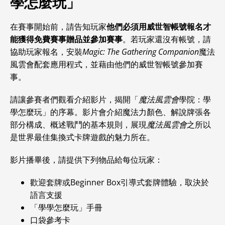
學怎麼玩」
在賽事開始前，請告知玩家
他們必須用威世智帳號報名才
能獲得免費賽事贈品並參加賽事
。若玩家還沒有帳號，請
協助玩家報名，安裝
Magic: The Gathering Companion
魔法
風雲會配套應用程式，並藉由他們的威世智帳號參加賽
事。
請讓參賽者們觀看介紹影片，揭開「
魔法風雲會
學院：學
學怎麼玩」的序幕。影片會介紹魔法力顏色、解說牌張各
部分構成、概述戰鬥的基本規則，展現
魔法風雲會
之所以
是世界最佳集換式卡牌遊戲的魅力所在。
影片播畢後，請提供下列物品給每位玩家：
歡迎套牌或Beginner Box引導式套牌體驗，取決於
語言支援
「學學怎麼玩」手冊
口袋參考卡