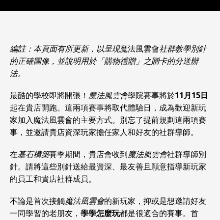
編註：本頁面有所更新，以呈現
魔法風雲會
社群教學別針
的正確圖像，並說明用於「購物禮贈」之贈卡的分送辦
法。
最酷的學校即將開張！
魔法風雲會
學院賽事將於
11月15日
起在貴店開跑。這兩項賽事將取代體驗日，成為歡迎新玩
家加入魔法風雲會的主要方式。別忘了提前規劃這兩項賽
事，並邀請貴店資深玩家擔任家人和好友的社群導師。
在
基石構築
賽季期間，貴店會收到
魔法風雲會
社群導師別
針。請將這些別針送給最資深、最友善且願意指導新玩家
的員工和貴店社群成員。
不論是首次接觸
魔法風雲會
的新玩家，抑或是想邀請好友
一同學習的老朋友，
學學怎麼玩
都是很適合的賽事。首