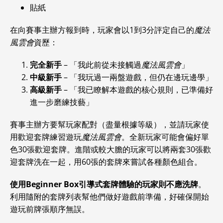
貼紙
在向賽事主辦方報到時，玩家會以1到3分評定自己的
魔法
風雲會
資歷：
完全新手
– 「我此前從未接觸過
魔法風雲會
」
中級新手
– 「我玩過一兩盤遊戲，但仍在邊玩邊學」
高級新手
– 「我已瞭解本遊戲的核心規則，已準備好
進一步磨練技藝」
賽事主辦方要幫玩家配對（盡量根據等級），並請玩家使
用歡迎套牌練習遊玩
魔法風雲會
。全新玩家可能會偏好單
色30張歡迎套牌。進階或較大膽的玩家可以將兩套30張歡
迎套牌洗在一起，用60張的套牌來嘗試各種顏色組合。
使用Beginner Box引導式套牌體驗的玩家則不應洗牌
。
利用隨附的套牌列表幫他們做好遊戲前準備，好確保開始
遊玩前牌張順序無誤。