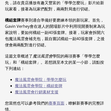
先，請在貴店播放有趣又豐富的「學學怎麼玩」影片給新
玩家看，接著為玩家們配對，兩兩對局進行切磋。
構組套牌
賽事則適合準備好要磨練本領的新玩家。首先，
Gavin Verhey會在迷人的開場影片中利用現開賽制來為玩
家說明，要如何構組一副40張套牌。接著，玩家會拆開六
包魔法風雲會補充包，親自嘗試構組一副40張套牌，之後
便會兩兩配對進行切磋。
這篇文章概述了
魔法風雲會
學院的兩項賽事「學學怎麼
玩」和「構組套牌」。若想跳至本文的某一小節，請點按
下列連結：
魔法風雲會學院：學學怎麼玩
魔法風雲會學院：構組套牌
魔法風雲會行銷素材支援
您當然也可以參考我們的
賽事頁面
，瞭解新賽事的完整詳
情。