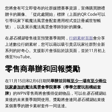
您將會有可立即發布的社群媒體賽事資源，宣傳購買贈禮
贈卡的圖像、「從此處開始」標牌（上面的QR Code可以
引導玩家下載魔法風雲會配套應用程式並註冊威世智帳
號），以及展示魔法風雲會導師別針的圖像。
在
基石構築
發售後至預覽賽季期間，
行銷素材頁面
會分享
上述數位行銷素材，您可以藉以吸引貴店玩家社群對全新
系列的好奇心。支援影片會張貼於該頁面，並於11月初上
傳至YouTube。
零售商舉辦和回報獎勵
在11月15日和2月6日期間
舉辦並回報
至少一場有至少兩位
玩家參加的
魔法風雲會學院賽事（
學學怎麼玩
和
構組套
牌）
的WPN零售商將會獲得促銷物品，可以在
基石構築
結
束後的未來賽季期間使用。獎勵將會連同
基石構築
結束後
某個賽季的贈卡素材套件一同送達。