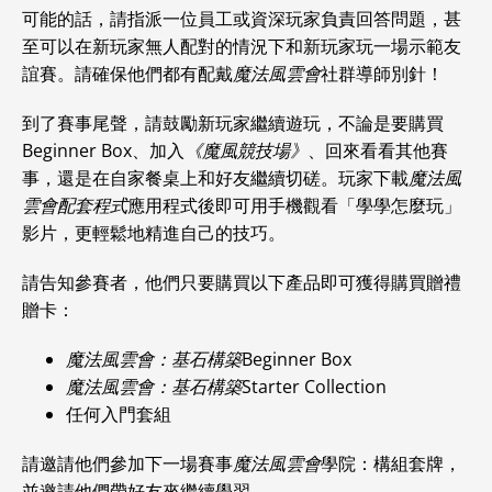
可能的話，請指派一位員工或資深玩家負責回答問題，甚
至可以在新玩家無人配對的情況下和新玩家玩一場示範友
誼賽。請確保他們都有配戴
魔法風雲會
社群導師別針！
到了賽事尾聲，請鼓勵新玩家繼續遊玩，不論是要購買
Beginner Box、加入
《魔風競技場》
、回來看看其他賽
事，還是在自家餐桌上和好友繼續切磋。玩家下載
魔法風
雲會配套程式
應用程式後即可用手機觀看「學學怎麼玩」
影片，更輕鬆地精進自己的技巧。
請告知參賽者，他們只要購買以下產品即可獲得購買贈禮
贈卡：
魔法風雲會：基石構築
Beginner Box
魔法風雲會：基石構築
Starter Collection
任何入門套組
請邀請他們參加下一場賽事
魔法風雲會
學院：構組套牌，
並邀請他們帶好友來繼續學習。