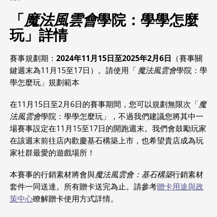
「
魔法風雲會
學院：學學怎麼
玩」詳情
賽事規劃期：
2024年11月15日至2025年2月6日
（賽事關
鍵週末為11月15至17日）。請使用「
魔法風雲會
學院：學
學怎麼玩」規劃範本
在11月15日至2月6日的賽事期間，您可以規劃無限次「
魔
法風雲會
學院：學學怎麼玩」，不過我們建議您將其中一
場賽事設定在11月15至17日的開跑週末。我們會鼓勵玩家
在該週末前往店內歡慶基石構築上市，也希望貴店成為玩
家社群最愛的遊戲場所！
本賽事的行銷素材將會與
魔法風雲會：基石構築
行銷素材
套件一同送達。所有贈卡送完為止。請參考
贈卡用途與政
策中心
瞭解贈卡使用方式詳情。