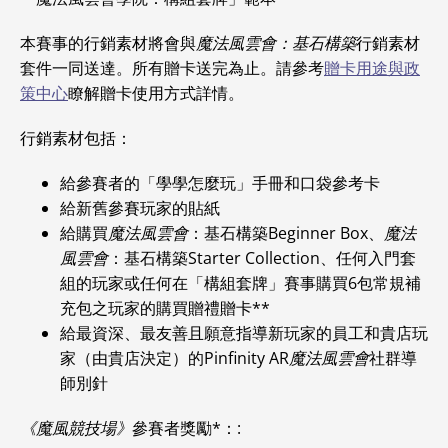
本賽事的行銷素材將會與
魔法風雲會：基石構築
行銷素材
套件一同送達。所有贈卡送完為止。請參考
贈卡用途與政
策中心
瞭解贈卡使用方式詳情。
行銷素材包括：
給參賽者的「學學怎麼玩」手冊和口袋參考卡
給新舊參賽玩家的貼紙
給購買
魔法風雲會
：基石構築Beginner Box、
魔法
風雲會
：基石構築Starter Collection、任何入門套
組的玩家或任何在「構組套牌」賽事購買6包常規補
充包之玩家的購買贈禮贈卡**
給最資深、最友善且願意指導新玩家的員工和貴店玩
家（由貴店決定）的Pinfinity AR
魔法風雲會
社群導
師別針
《魔風競技場》
參賽者獎勵*：: