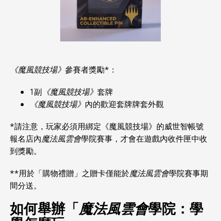
《魔風競技場》
參賽者獎勵*：
1副
《魔風競技場》
套牌
《魔風競技場》
內的歡迎套牌牌套外觀
*請注意，玩家必須用綁定《魔風競技場》的威世智帳號
報名店內
魔法風雲會
學院賽事，才會在遊戲內收件匣中收
到獎勵。
**用於「購物禮贈」之贈卡僅能於
魔法風雲會
學院賽事期
間分送。
如何舉辦「
魔法風雲會
學院：學