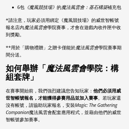
6包
《魔風競技場》
的
魔法風雲會：基石構築
補充包
*請注意，玩家必須用綁定《魔風競技場》的威世智帳號
報名店內
魔法風雲會
學院賽事，才會在遊戲內收件匣中收
到獎勵。
**用於「購物禮贈」之贈卡僅能於
魔法風雲會
學院賽事期
間分送。
如何舉辦「
魔法風雲會
學院：構
組套牌」
在賽事開始前，我們強烈建議您告知玩家：
他們必須用威
世智帳號報名，才能獲得參賽用品並加入賽事
。若玩家還
沒有帳號，請協助玩家報名，安裝
Magic: The Gathering
Companion
魔法風雲會配套應用程式，並藉由他們的威世
智帳號參加賽事。