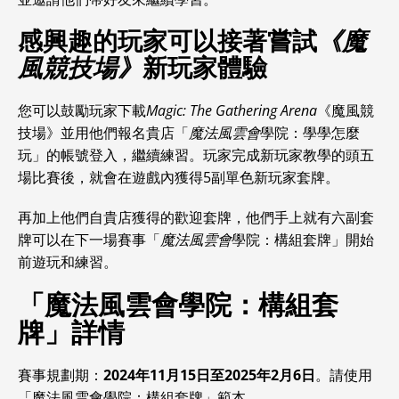
感興趣的玩家可以接著嘗試
《魔
風競技場》
新玩家體驗
您可以鼓勵玩家下載
Magic: The Gathering Arena
《魔風競
技場》並用他們報名貴店「
魔法風雲會
學院：學學怎麼
玩」的帳號登入，繼續練習。玩家完成新玩家教學的頭五
場比賽後，就會在遊戲內獲得5副單色新玩家套牌。
再加上他們自貴店獲得的歡迎套牌，他們手上就有六副套
牌可以在下一場賽事「
魔法風雲會
學院：構組套牌」開始
前遊玩和練習。
「魔法風雲會學院：構組套
牌」詳情
賽事規劃期：
2024年11月15日至2025年2月6日
。請使用
「魔法風雲會學院：構組套牌」範本