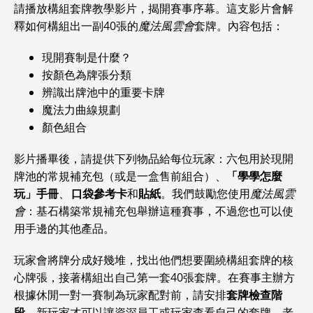
請播放構組套牌教學影片，揭開賽事序幕。這支影片會解
釋如何構組出一副40張的
魔法風雲會
套牌。內容包括：
現開賽制是什麼？
按顏色為牌張分類
辨識出牌池中的重要卡牌
魔法力曲線規劃
顏色組合
影片播畢後，請提供下列物品給每位玩家：六包用於現開
牌池的常規補充包（或是一盒售前組合）、
「學學怎麼
玩」手冊
、
口袋參考卡
和
貼紙
。我們鼓勵您使用
魔法風雲
會
：基石構築常規補充包舉辦這種賽事，不過您也可以使
用手邊的其他產品。
玩家會將牌分成好幾堆，找出他們想要圍繞構組套牌的核
心牌張，接著構組出自己第一套40張套牌。在賽事主辦方
根據休閒一對一賽制為玩家配對前，請安排
套牌檢查階
段
，新玩家才可以讓資深員工或玩家查看自己的套牌，老