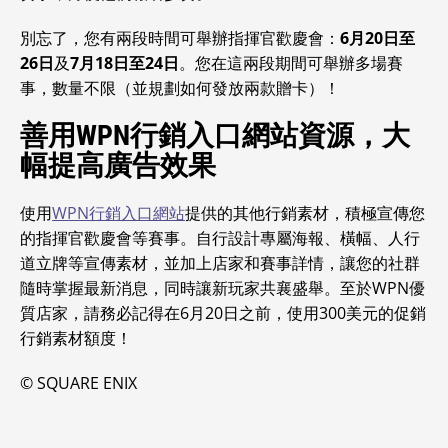
別忘了，您有兩段時間可舉辦指揮官歡慶會：
6月20日至
26日
及
7月18日至24日
。您在這兩段期間可舉辦多場賽
事，數量不限（並規劃如何發放兩款贈卡）！
善用WPN行銷入口網站資源，大
幅提高廣告效果
使用
WPN行銷入口網站
提供的其他行銷素材，積極宣傳您
的指揮官歡慶會等賽事。自行設計專屬海報、橫幅、人行
道立牌等宣傳素材，並加上店家和賽事詳情，讓您的社群
隨時掌握最新消息，同時讓新玩家共襄盛舉。至於WPN優
質店家，請務必記得在6月20日之前，使用300美元的促銷
行銷素材額度！
© SQUARE ENIX