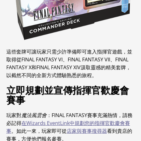
這些套牌可讓玩家只需少許準備即可進入指揮官遊戲，並
取得從FINAL FANTASY VI、FINAL FANTASY VII、FINAL
FANTASY X和FINAL FANTASY XIV汲取靈感的精美套牌，
以截然不同的全新方式體驗熟悉的旅程。
立即規劃並宣傳指揮官歡慶會
賽事
玩家對
魔法風雲會
：FINAL FANTASY賽事充滿熱情，請務
必記得
在Wizards EventLink中規劃您的指揮官歡慶會賽
事
。如此一來，玩家即可從
店家與賽事搜尋器
看到貴店的
賽事，方便他們報名參賽。