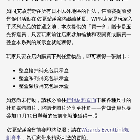
如同
艾卓荒野
在所有日本以外地區的作法，售前賽提前發
售促銷活動在
依夏蘭迷窟
將繼續延長。WPN店家是玩家入
手系列產品的首選之地，本次提供的「買一盒」贈卡是玉
光探窟員，只要玩家前往店家參加輪抽和現開賽或購買一
整盒本系列的展示盒就能獲得。
玩家只要在店內購買下列任意物品，即可獲得一張贈卡：
整盒輪抽補充包展示盒
整盒系列補充包展示盒
整盒聚珍補充包展示盒
如您尚未行動，請務必前往
行銷材料頁面
下載各種尺寸的
社群媒體圖片，將贈卡圖片分享至社群——告知會員只要
參加11月10日舉辦的售前賽就能獲得一張。
依夏蘭迷窟
售前賽即將登場：請在
Wizards EventLink規
劃賽事
，為玩家帶來精彩刺激的冒險。