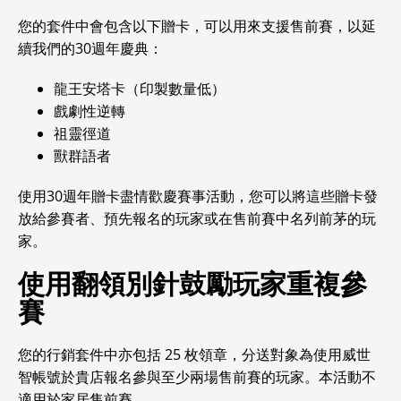
您的套件中會包含以下贈卡，可以用來支援售前賽，以延
續我們的30週年慶典：
龍王安塔卡（印製數量低）
戲劇性逆轉
祖靈徑道
獸群語者
使用30週年贈卡盡情歡慶賽事活動，您可以將這些贈卡發
放給參賽者、預先報名的玩家或在售前賽中名列前茅的玩
家。
使用翻領別針鼓勵玩家重複參
賽
您的行銷套件中亦包括 25 枚領章，分送對象為使用威世
智帳號於貴店報名參與至少兩場售前賽的玩家。本活動不
適用於家居售前賽。