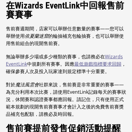
在Wizards EventLink中回報售前
賽賽事
售前賽週期間，店家可以舉辦任意數量的賽事——您可以
舉辦使用
依夏蘭迷窟
的輪抽補充包輪抽賽，也可以舉辦使
用售前組合的現開售前賽。
無論舉辦多少場或多少種類的賽事，也請務必在
Wizards
EventLink
中規劃所有賽事。因應
最低遊戲指標要求回歸
，
確保參賽人次及投入玩家達到規定標準十分重要。
對於
魔法風雲會
社群來說，售前賽是非常重要的賽事——
為充分利用本次比賽，請使用EventLink記錄每天的賽事狀
況，休閒賽和認證賽事都應回報。請記住，只有使用正式
範本規劃的現開售前賽賽事才會計入之後的免費售前賽獎
品補充包配額，請務必及時回報。
售前賽提前發售促銷活動提醒