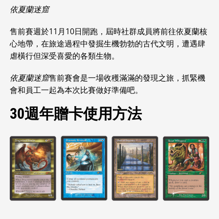
依夏蘭迷窟
售前賽週於11月10日開跑，屆時社群成員將前往依夏蘭核
心地帶，在旅途過程中發掘生機勃勃的古代文明，遭遇肆
虐橫行但深受喜愛的各類生物。
依夏蘭迷窟
售前賽會是一場收穫滿滿的發現之旅，抓緊機
會和員工一起為本次比賽做好準備吧。
30週年贈卡使用方法