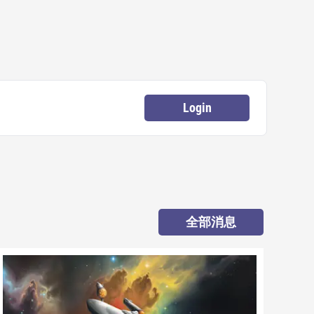
Login
全部消息