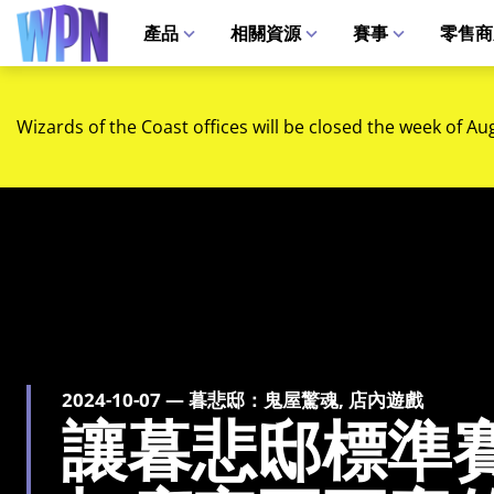
產品
相關資源
賽事
零售商
Wizards of the Coast offices will be closed the week of Au
2024-10-07 — 暮悲邸：鬼屋驚魂, 店內遊戲
讓暮悲邸標準