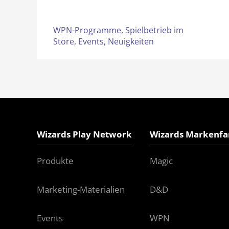
WPN-Programme,
Spielbetrieb im
Store,
Events,
Neuigkeiten
Wizards Play Network
Wizards Markenfa
Produkte
Magic
Marketing-Materialien
D&D
Events
WPN