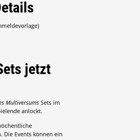
etails
Anmeldevorlage)
ets jetzt
des Multiversums
Sets im
ielende anlockt.
öchentliche
. Die Events können ein