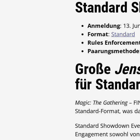
Standard S
Anmeldung
: 13. J
Format
:
Standard
Rules Enforcement
Paarungsmethode
Große
Jens
für Standar
Magic: The Gathering
– FI
Standard-Format, was da
Standard Showdown Even
Engagement sowohl von a