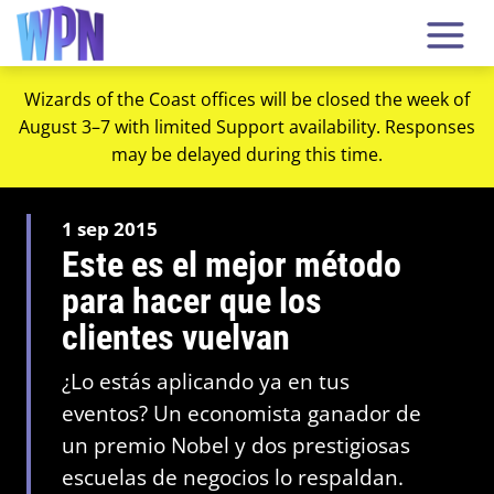
Wizards of the Coast offices will be closed the week of
August 3–7 with limited Support availability. Responses
may be delayed during this time.
1 sep 2015
Este es el mejor método
para hacer que los
clientes vuelvan
¿Lo estás aplicando ya en tus
eventos? Un economista ganador de
un premio Nobel y dos prestigiosas
escuelas de negocios lo respaldan.