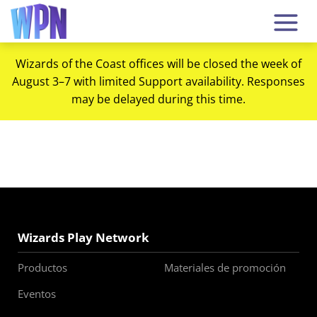
Wizards of the Coast offices will be closed the week of
August 3–7 with limited Support availability. Responses
may be delayed during this time.
Wizards Play Network
Productos
Materiales de promoción
Eventos