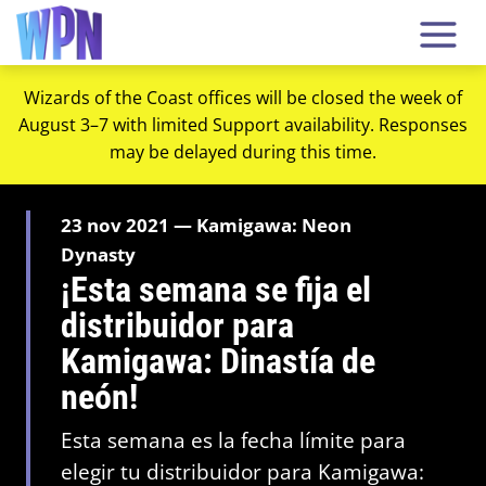
Wizards of the Coast offices will be closed the week of
August 3–7 with limited Support availability. Responses
may be delayed during this time.
23 nov 2021 — Kamigawa: Neon
Dynasty
¡Esta semana se fija el
distribuidor para
Kamigawa: Dinastía de
neón!
Esta semana es la fecha límite para
elegir tu distribuidor para Kamigawa: