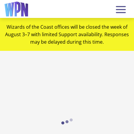
Wizards of the Coast offices will be closed the week of
August 3–7 with limited Support availability. Responses
may be delayed during this time.
Loading...